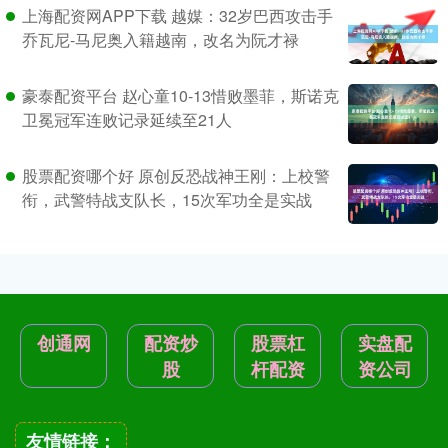
上海配资网APP下载 越媒：32岁巴西攻击手
乔瓦尼-马尼奥入籍越南，改名为阮才禄
豪泰配资平台 赵心童10-13惜败墨菲，斯诺克
卫冕冠军连败记录延续至21人
股票配资哪个好 原创反恐战神王刚：上校警
衔，武警特战支队长，15次军功全是实战
创通网
配资炒
股票杠
实盘配
股
杆配资
资公司
友情链接：