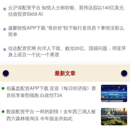
​云沪深配资平台 知情人士称软银、英伟达拟以140亿美元
估值投资Skild AI
​盛鹏智投APP下载 “骨折价”拍下银行直供房？事情没那么
简单
​信达配资官网 向洋人下跪、败光20亿、国籍问题，邓亚萍
身上谣言一个比一个离谱
最新文章
创赢盘配资APP下载 亚巡《每日经济报》赛
首轮李泰熙领跑 白政恺T34
数据配资平台 一样的剧情！去年西三湖人被
西六森林狼淘汰 今年掘金亦如此