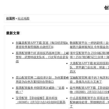
创
创通网
»
站点地图
最新文章
创赢盘配资APP下载 亚巡《每日经济报》
数据配资平台 一样的剧情！
赛首轮李泰熙领跑 白政恺T34
被西六森林狼淘汰 今年掘金亦
股票配资哪个好 原创反恐战神王刚：上校
涨中宝配资平台 23分6板2助3
警衔，武警特战支队长，15次军功全是实
球！25分7助5断5记三分球！
战
大唐配资APP下载 欧冠四强
队，意甲豪门全出局，球迷：
四大
昆山配资官网 二战但泽计划，为何重要作
宝融配资官网 谁干的？匈牙
用是为白色方案找到合理借口
前，美俄乌大乱斗又来了
股票配资服务 特朗普再次威胁：“走着
益牛网配资APP下载 【异动
瞧！”
物（002880）2月5日13点1
宝贷配资 【异动提醒】晨丰科技
什么是股票配资平台 琼瑶去
（603685）2月5日13点14分创60日新高
配林婉珍处境，郭德纲的话，
了