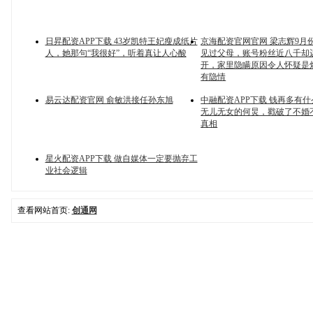
日昇配资APP下载 43岁凯特王妃瘦成纸片
京海配资官网官网 梁志辉9月
人，她那句“我很好”，听着真让人心酸
见过父母，账号粉丝近八千却
开，家里隐瞒原因令人怀疑是
有隐情
易云达配资官网 俞敏洪接任孙东旭
中融配资APP下载 钱再多有什
无儿无女的何炅，戳破了不婚
真相
星火配资APP下载 做自媒体一定要抛弃工
业社会逻辑
查看网站首页:
创通网