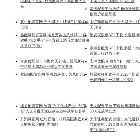
模袭击！发射7枚巡航导弹！英国重大宣
中美关系的压舱石和推进器
布！
宏图配资平台 崇左植物纤维毯
物毯护坡稻草毯
真牛配资官网 光大期货：1月6日矿钢煤焦
中证50策略平台 光大期货：1
日报
工日报
鑫配网配资官网 谁是万岁山武侠城“11亿
配资买股票APP下载 长春新增
对赌”操盘手？涉事方锦上添花文旅曾遭曲
江文旅“打假”
讯操盘配资APP下载 邢星：
震荡上行趋势不变
富豪优配APP下载 向天补强，翼展新程：
宏琳优配 AI攻坚“下一站”：
中科星图2025商业航天年度答卷
与国盾量子的深度答卷
股E融配资官网 羽联总决赛，凤凰组合2
股票杠杆配资平台 2025年斯
开赛四分之一决赛，江俊2
通盈配资官网 陕西“光子集成产业中试平
天戈配资平台 万科杭州项目被
台”入选首批国家级制造业中试平台名单
3000元成网红房
升鸿网官网 纽约联储：11月美国家庭对个
大牛证券配资 突发，奈飞遭
人财务状况的担忧加剧
恶意收购，总金额高达7600
要“天翻地覆”？