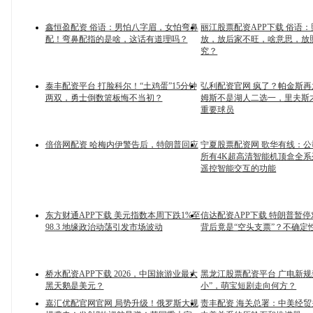
鑫恒盈配资 俗语：男怕八字眉，女怕弯鼻
丽江股票配资APP下载 俗语
配！弯鼻配指的是啥，这话有道理吗？
放，放后家不旺，啥意思，放
究？
泰丰配资平台 打脸科尔！“土鸡蛋”15分钟
弘利配资官网 疯了？帕金斯
两双，勇士倒数篮板悔不当初？
姆斯不是湖人二选一，里夫斯才
重要球员
倍倍网配资 哈梅内伊警告后，特朗普回应
宁夏股票配资网 歌华有线：
所有4K超高清智能机顶盒全
遥控智能交互的功能
东方财通APP下载 美元指数本周下跌1%至
信达配资APP下载 特朗普暂
98.3 地缘政治动荡引发市场波动
背后竟是“空头支票”？不确定
桥水配资APP下载 2026，中国旅游业最大
黑龙江股票配资平台 广电新规
黑天鹅是美元？
小”，萌宝短剧走向何方？
嘉汇优配官网官网 局势升级！俄罗斯大规
责丰配资 海关总署：中美经